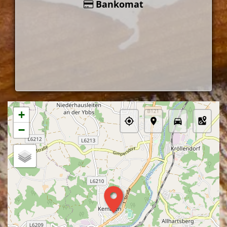
Bankomat
+
−